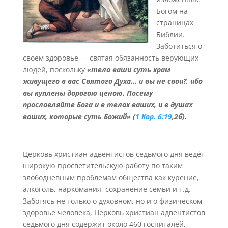
Богом на
страницах
Библии.
Заботиться о
своем здоровье — святая обязанность верующих
людей, поскольку
«тела ваши суть храм
живущего в вас Святого Духа… и вы не свои?, ибо
вы куплены дорогою ценою. Посему
прославляйте Бога и в телах ваших, и в душах
ваших, которые суть Божий» (
1 Кор. 6:19
,2б).
Церковь христиан адвентистов седьмого дня ведёт
широкую просветительскую работу по таким
злободневным проблемам общества как курение,
алкоголь, наркомания, сохранение семьи и т.д.
Заботясь не только о духовном, но и о физическом
здоровье человека, Церковь христиан адвентистов
седьмого дня содержит около 460 госпиталей,