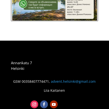
Annankatu 7
Helsinki
GSM
00358407774471
,
advent.helsinki@gmail.com
Liia Kaitanen