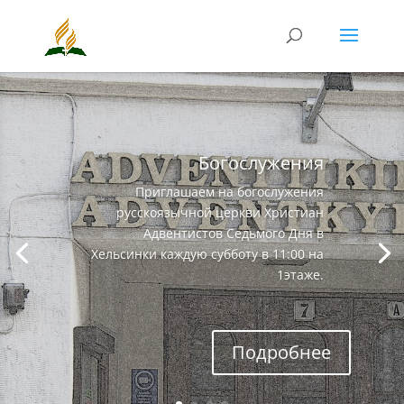
Богослужения
Приглашаем на богослужения
русскоязычной церкви Христиан
Адвентистов Седьмого Дня в
Хельсинки каждую субботу в 11:00 на
1этаже.
Подробнее