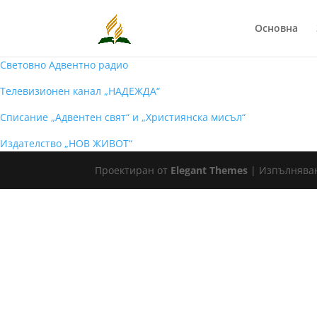
Основна
Световно Адвентно радио
Телевизионен канал „НАДЕЖДА“
Списание „Адвентен свят“ и „Християнска мисъл“
Издателство „НОВ ЖИВОТ“
Проектиран от
Elegant Themes
| Изпълнява