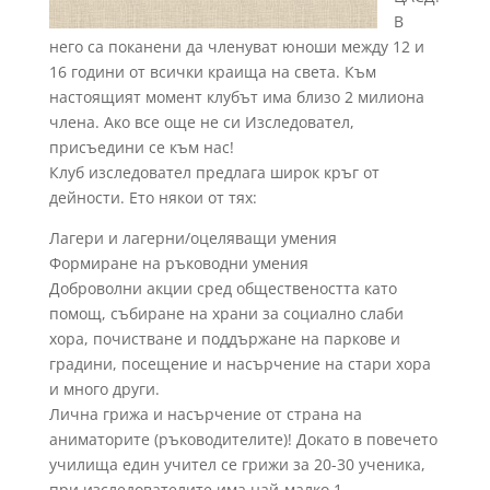
В
него са поканени да членуват юноши между 12 и
16 години от всички краища на света. Към
настоящият момент клубът има близо 2 милиона
члена. Ако все още не си Изследовател,
присъедини се към нас!
Клуб изследовател предлага широк кръг от
дейности. Ето някои от тях:
Лагери и лагерни/оцеляващи умения
Формиране на ръководни умения
Доброволни акции сред обществеността като
помощ, събиране на храни за социално слаби
хора, почистване и поддържане на паркове и
градини, посещение и насърчение на стари хора
и много други.
Лична грижа и насърчение от страна на
аниматорите (ръководителите)! Докато в повечето
училища един учител се грижи за 20-30 ученика,
при изследователите има най-малко 1