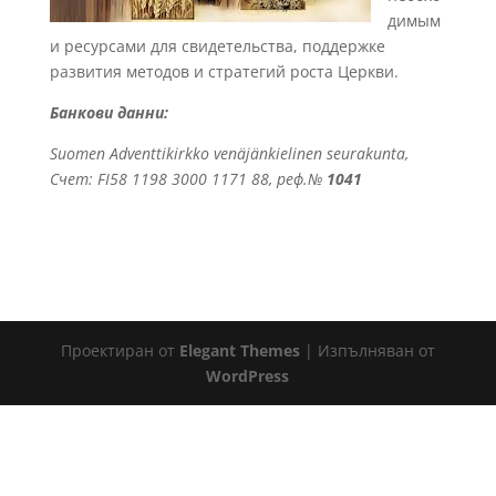
димым
и ресурсами для свидетельства, поддержке
развития методов и стратегий роста Церкви.
Банкови данни:
Suomen Adventtikirkko venäjänkielinen seurakunta
,
Счет: FI58 1198 3000 1171 88
, реф.№
1041
Проектиран от
Elegant Themes
| Изпълняван от
WordPress